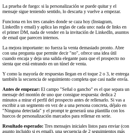
La prueba de fuego: si la personalización se puede quitar y el
mensaje sigue teniendo sentido, lo descarta y vuelve a empezar.
Funciona en los tres canales donde se caza hoy (Instagram,
LinkedIn y email) y aplica las reglas de cada uno: nada de links en
el primer DM, nada de vender en la invitación de LinkedIn, asuntos
de email que parecen internos.
La mejora importante: no fuerza la venta demasiado pronto. Abre
con una pregunta que permite decir "no", ofrece una idea útil
cuando encaja y deja una salida elegante para que el prospecto no
sienta que está entrando en un túnel de venta.
Y como la mayoría de respuestas llegan en el toque 2 o 3, te entrega
también la secuencia de seguimiento completa que casi nadie envía.
Antes de empezar:
El campo "Señal o gancho" es el que separa un
mensaje del montón de uno que consigue respuesta: dedica 2
minutos a mirar el perfil del prospecto antes de rellenarlo. Si vas a
escribir a un segmento en vez de a una persona concreta, déjalo en
"Ninguna detectada" y el prompt te generará una plantilla con los
huecos de personalización marcados para rellenar en serie.
Resultado esperado:
Tres mensajes iniciales listos para enviar (con
asunto incluido si es email), una secuencia de 2 seguimientos más