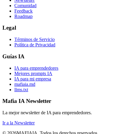
Newsletter
Comunidad
Feedback
Roadmap
Legal
Términos de Servicio
Política de Privacidad
Guías IA
IA para emprendedores
Mejores prompts IA
IA para mi empresa
mafiaia.md
llms.txt
Mafia IA Newsletter
La mejor newsletter de IA para emprendedores.
Ir a la Newsletter
©
2026
MAFIA
IA
.
Todos los derechos reservados.