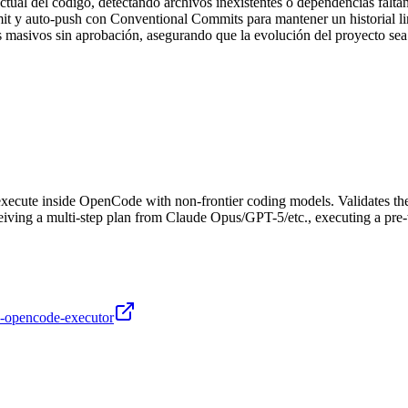
actual del código, detectando archivos inexistentes o dependencias faltan
it y auto-push con Conventional Commits para mantener un historial li
s masivos sin aprobación, asegurando que la evolución del proyecto sea
ecute inside OpenCode with non-frontier coding models. Validates the pla
eceiving a multi-step plan from Claude Opus/GPT-5/etc., executing a pre-
an-opencode-executor