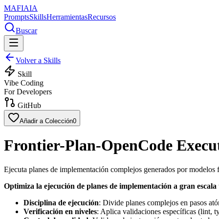
MAFIA
IA
Prompts
Skills
Herramientas
Recursos
Buscar
Volver a Skills
Skill
Vibe Coding
For Developers
GitHub
Añadir a Colección
0
Frontier-Plan-OpenCode Execu
Ejecuta planes de implementación complejos generados por modelos fro
Optimiza la ejecución de planes de implementación a gran escala 
Disciplina de ejecución
: Divide planes complejos en pasos ató
Verificación en niveles
: Aplica validaciones específicas (lint, 