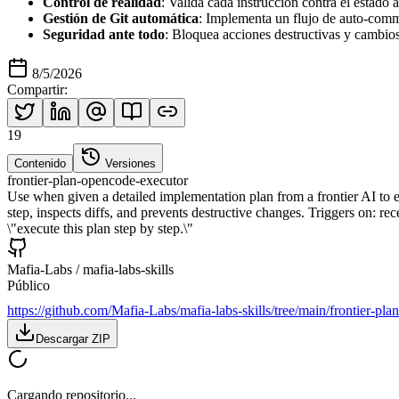
Control de realidad
: Valida cada instrucción contra el estado 
Gestión de Git automática
: Implementa un flujo de auto-comm
Seguridad ante todo
: Bloquea acciones destructivas y cambio
8/5/2026
Compartir
:
19
Contenido
Versiones
frontier-plan-opencode-executor
Use when given a detailed implementation plan from a frontier AI to ex
step, inspects diffs, and prevents destructive changes. Triggers on: r
\"execute this plan step by step.\"
Mafia-Labs
/
mafia-labs-skills
Público
https://github.com/Mafia-Labs/mafia-labs-skills/tree/main/frontier-pl
Descargar ZIP
Cargando repositorio...