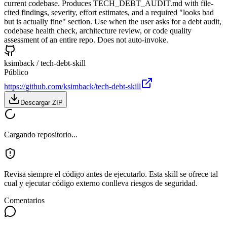
current codebase. Produces TECH_DEBT_AUDIT.md with file-
cited findings, severity, effort estimates, and a required "looks bad
but is actually fine" section. Use when the user asks for a debt audit,
codebase health check, architecture review, or code quality
assessment of an entire repo. Does not auto-invoke.
ksimback
/
tech-debt-skill
Público
https://github.com/ksimback/tech-debt-skill
Descargar ZIP
Cargando repositorio...
Revisa siempre el código antes de ejecutarlo. Esta skill se ofrece tal
cual y ejecutar código externo conlleva riesgos de seguridad.
Comentarios