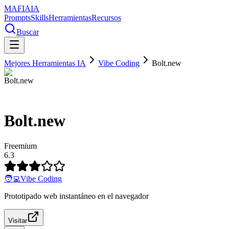
MAFIA
IA
Prompts
Skills
Herramientas
Recursos
Buscar
Mejores Herramientas IA
Vibe Coding
Bolt.new
Bolt.new
Freemium
6.3
🧑‍💻
Vibe Coding
Prototipado web instantáneo en el navegador
Visitar