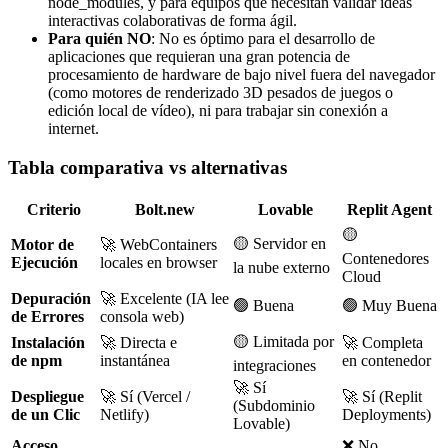
node_modules, y para equipos que necesitan validar ideas
interactivas colaborativas de forma ágil.
Para quién NO
: No es óptimo para el desarrollo de
aplicaciones que requieran una gran potencia de
procesamiento de hardware de bajo nivel fuera del navegador
(como motores de renderizado 3D pesados de juegos o
edición local de vídeo), ni para trabajar sin conexión a
internet.
Tabla comparativa vs alternativas
Criterio
Bolt.new
Lovable
Replit Agent
🟡
🟡 Servidor en
Motor de
🚀 WebContainers
Contenedores
Ejecución
locales en browser
la nube externo
Cloud
Depuración
🚀 Excelente (IA lee
🟢 Buena
🟢 Muy Buena
de Errores
consola web)
🟡 Limitada por
Instalación
🚀 Directa e
🚀 Completa
de npm
instantánea
en contenedor
integraciones
🚀 Sí
Despliegue
🚀 Sí (Vercel /
🚀 Sí (Replit
(Subdominio
de un Clic
Netlify)
Deployments)
Lovable)
Acceso
❌ No