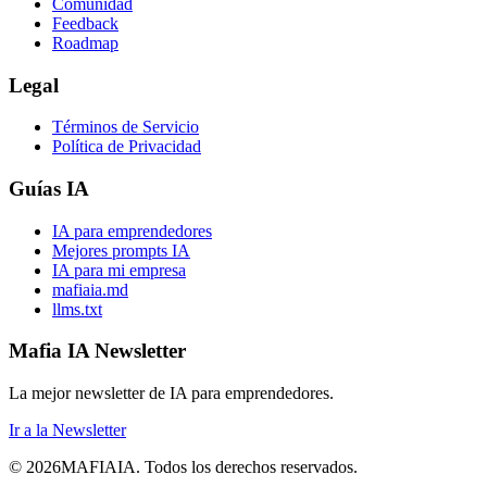
Comunidad
Feedback
Roadmap
Legal
Términos de Servicio
Política de Privacidad
Guías IA
IA para emprendedores
Mejores prompts IA
IA para mi empresa
mafiaia.md
llms.txt
Mafia IA Newsletter
La mejor newsletter de IA para emprendedores.
Ir a la Newsletter
©
2026
MAFIA
IA
.
Todos los derechos reservados.