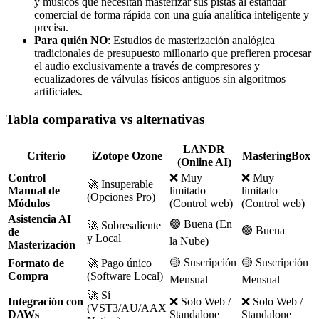
y músicos que necesitan masterizar sus pistas al estándar
comercial de forma rápida con una guía analítica inteligente y
precisa.
Para quién NO
: Estudios de masterización analógica
tradicionales de presupuesto millonario que prefieren procesar
el audio exclusivamente a través de compresores y
ecualizadores de válvulas físicos antiguos sin algoritmos
artificiales.
Tabla comparativa vs alternativas
LANDR
Criterio
iZotope Ozone
MasteringBox
(Online AI)
Control
❌ Muy
❌ Muy
🚀 Insuperable
Manual de
limitado
limitado
(Opciones Pro)
Módulos
(Control web)
(Control web)
Asistencia AI
🟢 Buena (En
🚀 Sobresaliente
🟢 Buena
de
y Local
la Nube)
Masterización
🟡 Suscripción
🟡 Suscripción
Formato de
🚀 Pago único
Compra
(Software Local)
Mensual
Mensual
🚀 Sí
Integración con
❌ Solo Web /
❌ Solo Web /
(VST3/AU/AAX
DAWs
Standalone
Standalone