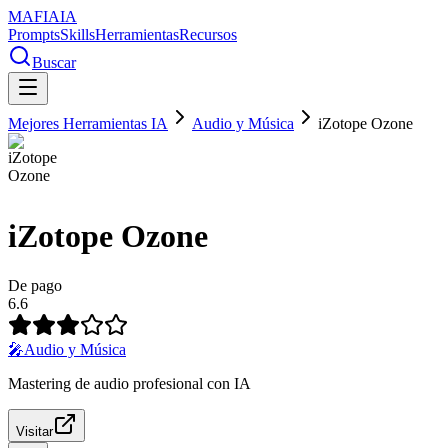
MAFIA
IA
Prompts
Skills
Herramientas
Recursos
Buscar
Mejores Herramientas IA
Audio y Música
iZotope Ozone
iZotope Ozone
De pago
6.6
🎤
Audio y Música
Mastering de audio profesional con IA
Visitar