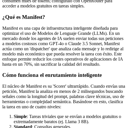
consumen miles de tokens; configúralo con OpenRouter para
acceder a modelos gratuitos en tareas simples.
¿Qué es Manifest?
Manifest es una capa de infraestructura inteligente diseñada para
optimizar el uso de Modelos de Lenguaje Grande (LLMs). En un
mercado donde los agentes de IA suelen enviar todas sus peticiones
a modelos costosos como GPT-4o o Claude 3.5 Sonnet, Manifest
actúa como un 'dispatcher' que analiza cada mensaje y lo redirige al
modelo más económico que pueda resolver la tarea con éxito. Este
enfoque permite reducir los costes operativos de aplicaciones de IA
hasta en un 70%, sin sacrificar la calidad del resultado.
Cómo funciona el enrutamiento inteligente
El núcleo de Manifest es su 'Scorer' ultrarrápido. Cuando envías una
petición, Manifest la analiza en menos de 2 milisegundos buscando
señales como la longitud del prompt, palabras clave técnicas, uso de
herramientas o complejidad semántica. Basándose en esto, clasifica
la tarea en uno de cuatro niveles:
Simple
: Tareas triviales que se envían a modelos gratuitos o
extremadamente baratos (ej. Llama 3 8B).
Standard
: Consultas generales.