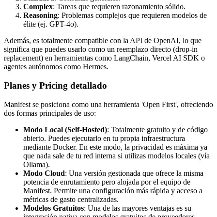
Complex
: Tareas que requieren razonamiento sólido.
Reasoning
: Problemas complejos que requieren modelos de
élite (ej. GPT-4o).
Además, es totalmente compatible con la API de OpenAI, lo que
significa que puedes usarlo como un reemplazo directo (drop-in
replacement) en herramientas como LangChain, Vercel AI SDK o
agentes autónomos como Hermes.
Planes y Pricing detallado
Manifest se posiciona como una herramienta 'Open First', ofreciendo
dos formas principales de uso:
Modo Local (Self-Hosted)
: Totalmente gratuito y de código
abierto. Puedes ejecutarlo en tu propia infraestructura
mediante Docker. En este modo, la privacidad es máxima ya
que nada sale de tu red interna si utilizas modelos locales (vía
Ollama).
Modo Cloud
: Una versión gestionada que ofrece la misma
potencia de enrutamiento pero alojada por el equipo de
Manifest. Permite una configuración más rápida y acceso a
métricas de gasto centralizadas.
Modelos Gratuitos
: Una de las mayores ventajas es su
integración nativa con modelos gratuitos de proveedores