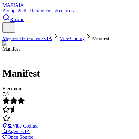
MAFIA
IA
Prompts
Skills
Herramientas
Recursos
Buscar
Mejores Herramientas IA
Vibe Coding
Manifest
Manifest
Freemium
7.6
🧑‍💻
Vibe Coding
🤖
Agentes IA
🩵
Open Source