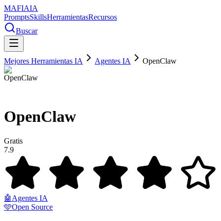
MAFIA
IA
Prompts
Skills
Herramientas
Recursos
Buscar
Mejores Herramientas IA
Agentes IA
OpenClaw
OpenClaw
Gratis
7.9
🤖
Agentes IA
🩵
Open Source