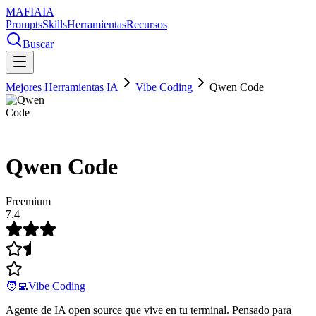
MAFIA
IA
Prompts
Skills
Herramientas
Recursos
Buscar
Mejores Herramientas IA
Vibe Coding
Qwen Code
Qwen Code
Freemium
7.4
🧑‍💻
Vibe Coding
Agente de IA open source que vive en tu terminal. Pensado para