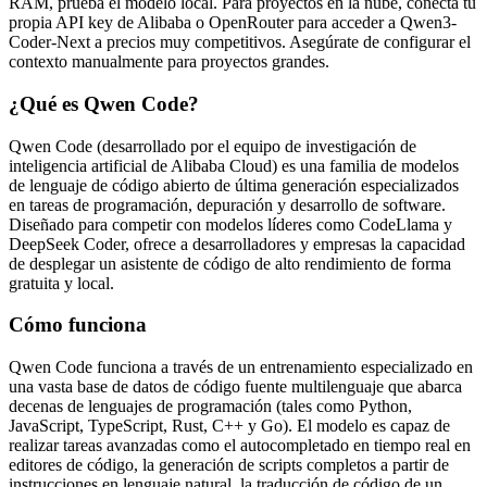
RAM, prueba el modelo local. Para proyectos en la nube, conecta tu
propia API key de Alibaba o OpenRouter para acceder a Qwen3-
Coder-Next a precios muy competitivos. Asegúrate de configurar el
contexto manualmente para proyectos grandes.
¿Qué es Qwen Code?
Qwen Code (desarrollado por el equipo de investigación de
inteligencia artificial de Alibaba Cloud) es una familia de modelos
de lenguaje de código abierto de última generación especializados
en tareas de programación, depuración y desarrollo de software.
Diseñado para competir con modelos líderes como CodeLlama y
DeepSeek Coder, ofrece a desarrolladores y empresas la capacidad
de desplegar un asistente de código de alto rendimiento de forma
gratuita y local.
Cómo funciona
Qwen Code funciona a través de un entrenamiento especializado en
una vasta base de datos de código fuente multilenguaje que abarca
decenas de lenguajes de programación (tales como Python,
JavaScript, TypeScript, Rust, C++ y Go). El modelo es capaz de
realizar tareas avanzadas como el autocompletado en tiempo real en
editores de código, la generación de scripts completos a partir de
instrucciones en lenguaje natural, la traducción de código de un