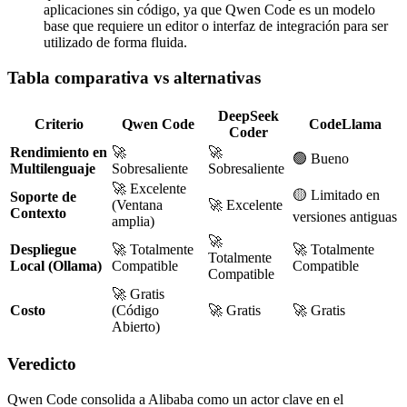
aplicaciones sin código, ya que Qwen Code es un modelo
base que requiere un editor o interfaz de integración para ser
utilizado de forma fluida.
Tabla comparativa vs alternativas
DeepSeek
Criterio
Qwen Code
CodeLlama
Coder
Rendimiento en
🚀
🚀
🟢 Bueno
Multilenguaje
Sobresaliente
Sobresaliente
🚀 Excelente
🟡 Limitado en
Soporte de
(Ventana
🚀 Excelente
Contexto
versiones antiguas
amplia)
🚀
Despliegue
🚀 Totalmente
🚀 Totalmente
Totalmente
Local (Ollama)
Compatible
Compatible
Compatible
🚀 Gratis
Costo
(Código
🚀 Gratis
🚀 Gratis
Abierto)
Veredicto
Qwen Code consolida a Alibaba como un actor clave en el