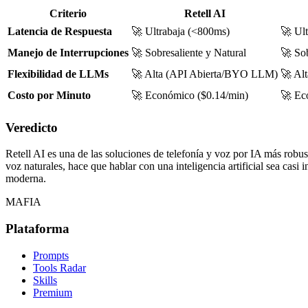
Criterio
Retell AI
Latencia de Respuesta
🚀 Ultrabaja (<800ms)
🚀 Ul
Manejo de Interrupciones
🚀 Sobresaliente y Natural
🚀 Sob
Flexibilidad de LLMs
🚀 Alta (API Abierta/BYO LLM)
🚀 Al
Costo por Minuto
🚀 Económico ($0.14/min)
🚀 Ec
Veredicto
Retell AI es una de las soluciones de telefonía y voz por IA más robust
voz naturales, hace que hablar con una inteligencia artificial sea cas
moderna.
MAFIA
Plataforma
Prompts
Tools Radar
Skills
Premium