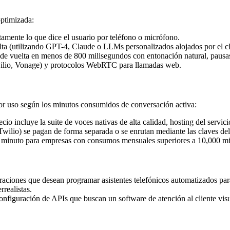
optimizada:
tamente lo que dice el usuario por teléfono o micrófono.
ta (utilizando GPT-4, Claude o LLMs personalizados alojados por el clie
 de vuelta en menos de 800 milisegundos con entonación natural, pausas 
Twilio, Vonage) y protocolos WebRTC para llamadas web.
por uso según los minutos consumidos de conversación activa:
io incluye la suite de voces nativas de alta calidad, hosting del servic
wilio) se pagan de forma separada o se enrutan mediante las claves del 
or minuto para empresas con consumos mensuales superiores a 10,000 mi
raciones que desean programar asistentes telefónicos automatizados para 
realistas.
onfiguración de APIs que buscan un software de atención al cliente visu