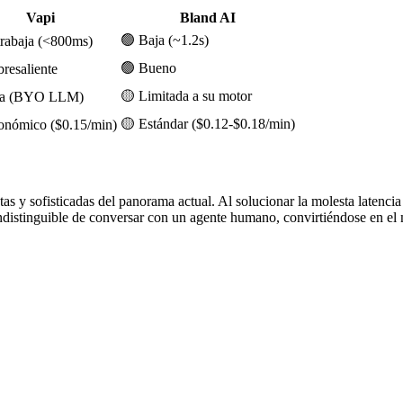
Vapi
Bland AI
🟢 Baja (~1.2s)
trabaja (<800ms)
🟢 Bueno
resaliente
🟡 Limitada a su motor
ta (BYO LLM)
🟡 Estándar ($0.12-$0.18/min)
onómico ($0.15/min)
as y sofisticadas del panorama actual. Al solucionar la molesta latencia 
i indistinguible de conversar con un agente humano, convirtiéndose en el