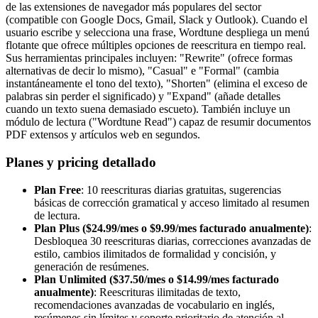
de las extensiones de navegador más populares del sector
(compatible con Google Docs, Gmail, Slack y Outlook). Cuando el
usuario escribe y selecciona una frase, Wordtune despliega un menú
flotante que ofrece múltiples opciones de reescritura en tiempo real.
Sus herramientas principales incluyen: "Rewrite" (ofrece formas
alternativas de decir lo mismo), "Casual" e "Formal" (cambia
instantáneamente el tono del texto), "Shorten" (elimina el exceso de
palabras sin perder el significado) y "Expand" (añade detalles
cuando un texto suena demasiado escueto). También incluye un
módulo de lectura ("Wordtune Read") capaz de resumir documentos
PDF extensos y artículos web en segundos.
Planes y pricing detallado
Plan Free
: 10 reescrituras diarias gratuitas, sugerencias
básicas de corrección gramatical y acceso limitado al resumen
de lectura.
Plan Plus ($24.99/mes o $9.99/mes facturado anualmente)
:
Desbloquea 30 reescrituras diarias, correcciones avanzadas de
estilo, cambios ilimitados de formalidad y concisión, y
generación de resúmenes.
Plan Unlimited ($37.50/mes o $14.99/mes facturado
anualmente)
: Reescrituras ilimitadas de texto,
recomendaciones avanzadas de vocabulario en inglés,
resúmenes sin límites y soporte prioritario de atención al