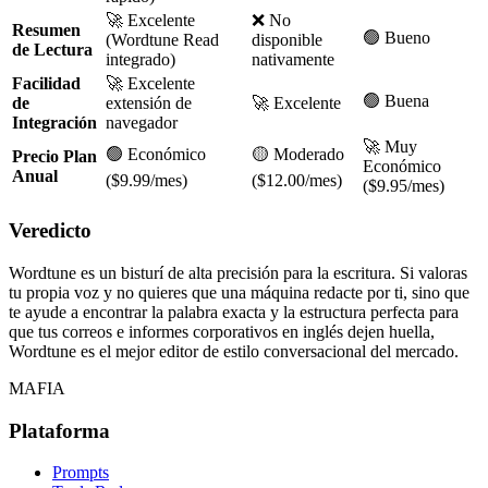
🚀 Excelente
❌ No
Resumen
🟢 Bueno
(Wordtune Read
disponible
de Lectura
integrado)
nativamente
Facilidad
🚀 Excelente
🟢 Buena
de
extensión de
🚀 Excelente
Integración
navegador
🚀 Muy
🟢 Económico
🟡 Moderado
Precio Plan
Económico
Anual
($9.99/mes)
($12.00/mes)
($9.95/mes)
Veredicto
Wordtune es un bisturí de alta precisión para la escritura. Si valoras
tu propia voz y no quieres que una máquina redacte por ti, sino que
te ayude a encontrar la palabra exacta y la estructura perfecta para
que tus correos e informes corporativos en inglés dejen huella,
Wordtune es el mejor editor de estilo conversacional del mercado.
MAFIA
Plataforma
Prompts