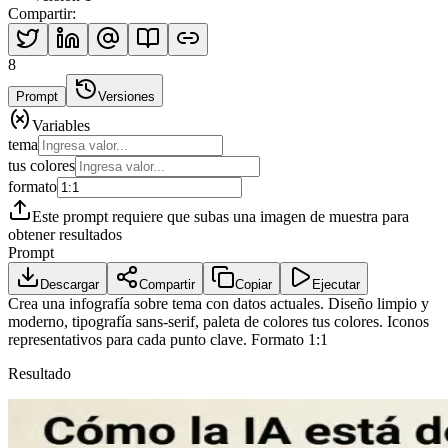
Compartir
:
8
Prompt
Versiones
Variables
tema
tus colores
formato
Este prompt requiere que subas una imagen de muestra para
obtener resultados
Prompt
Descargar
Compartir
Copiar
Ejecutar
Crea una infografía sobre
tema
con datos actuales. Diseño limpio y
moderno, tipografía sans-serif, paleta de colores
tus colores
. Iconos
representativos para cada punto clave. Formato
1:1
Resultado