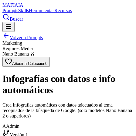
MAFIA
IA
Prompts
Skills
Herramientas
Recursos
Buscar
Volver a Prompts
Marketing
Requires Media
Nano Banana 🍌
Añadir a Colección
0
Infografías con datos e info
automáticos
Crea Infografías automáticas con datos adecuados al tema
recopilados de la búsqueda de Google. (solo modelos Nano Banana
2 o superiores)
A
Admin
Versión 1