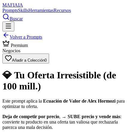
MAFIA
IA
Prompts
Skills
Herramientas
Recursos
Buscar
Volver a Prompts
Premium
Negocios
Añadir a Colección
0
💎 Tu Oferta Irresistible (de
100 mill.)
Este prompt aplica la
Ecuación de Valor de Alex Hormozi
para
optimizar tu oferta.
Deja de competir por precio
, →
SUBE precio y vende más
:
convierte tu producto en una oferta tan valiosa que rechazarla
parezca una mala decisión.