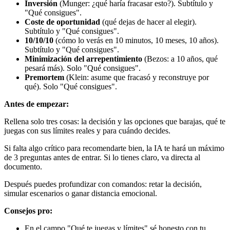
Inversión
(Munger: ¿qué haría fracasar esto?). Subtítulo y
"Qué consigues".
Coste de oportunidad
(qué dejas de hacer al elegir).
Subtítulo y "Qué consigues".
10/10/10
(cómo lo verás en 10 minutos, 10 meses, 10 años).
Subtítulo y "Qué consigues".
Minimización del arrepentimiento
(Bezos: a 10 años, qué
pesará más). Solo "Qué consigues".
Premortem
(Klein: asume que fracasó y reconstruye por
qué). Solo "Qué consigues".
Antes de empezar:
Rellena solo tres cosas: la decisión y las opciones que barajas, qué te
juegas con sus límites reales y para cuándo decides.
Si falta algo crítico para recomendarte bien, la IA te hará un máximo
de 3 preguntas antes de entrar. Si lo tienes claro, va directa al
documento.
Después puedes profundizar con comandos: retar la decisión,
simular escenarios o ganar distancia emocional.
Consejos pro:
En el campo "Qué te juegas y límites" sé honesto con tu