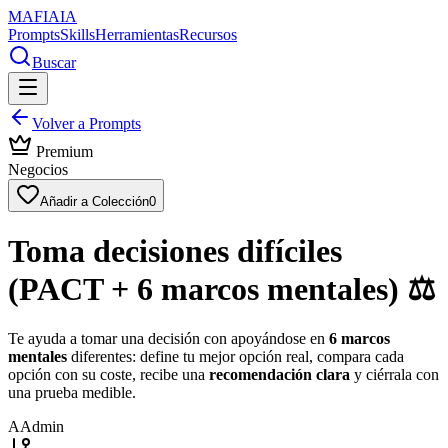
MAFIA
IA
Prompts
Skills
Herramientas
Recursos
Buscar
Volver a Prompts
Premium
Negocios
Añadir a Colección
0
Toma decisiones difíciles
(PACT + 6 marcos mentales) ⚖️
Te ayuda a tomar una decisión con apoyándose en
6 marcos
mentales
diferentes: define tu mejor opción real, compara cada
opción con su coste, recibe una
recomendación clara
y ciérrala con
una prueba medible.
A
Admin