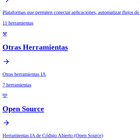
Plataformas que permiten conectar aplicaciones, automatizar flujos de t
11
herramientas
⚒️
Otras Herramientas
Otras herramientas IA
7
herramientas
🩵
Open Source
Herramientas IA de Código Abierto (Open Source)