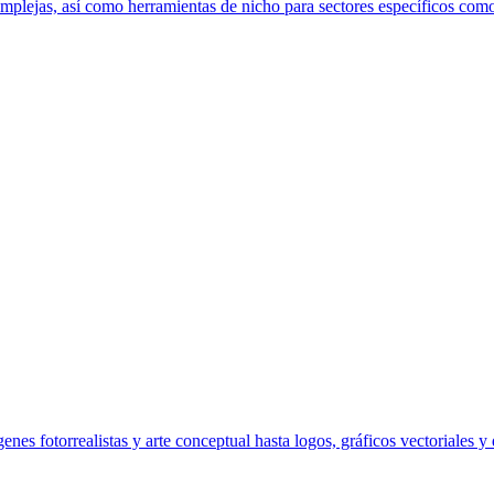
mplejas, así como herramientas de nicho para sectores específicos como
nes fotorrealistas y arte conceptual hasta logos, gráficos vectoriales y 