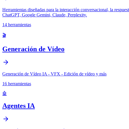
Herramientas diseñadas para la interacción conversacional, la respuesta
ChatGPT, Google Gemini, Claude, Perplexity.
14
herramientas
🎬
Generación de Vídeo
Generación de Vídeo IA - VFX - Edición de vídeo y más
16
herramientas
🤖
Agentes IA