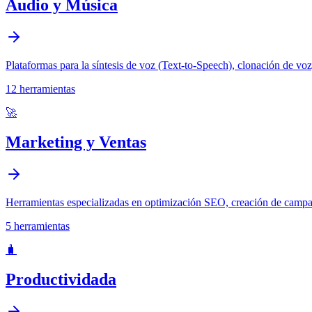
Audio y Música
Plataformas para la síntesis de voz (Text-to-Speech), clonación de vo
12
herramientas
🚀
Marketing y Ventas
Herramientas especializadas en optimización SEO, creación de campaña
5
herramientas
🧳
Productividada