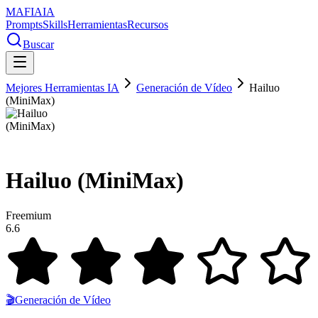
MAFIA
IA
Prompts
Skills
Herramientas
Recursos
Buscar
Mejores Herramientas IA
Generación de Vídeo
Hailuo
(MiniMax)
Hailuo (MiniMax)
Freemium
6.6
🎬
Generación de Vídeo