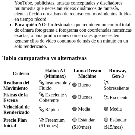
YouTube, publicistas, artistas conceptuales y diseñadores
multimedia que necesitan vídeos dinámicos de fantasía,
ciencia ficción o realismo de recurso con movimientos fluidos
en tiempo récord.
Para quién NO
: Profesionales que requieren un control total
de cámara fotograma a fotograma con coordenadas numéricas
exactas, o para producciones comerciales que necesiten
generar clips de vídeo continuos de más de un minuto en un
solo renderizado.
Tabla comparativa vs alternativas
Hailuo AI
Luma Dream
Runway
Criterio
(Minimax)
Machine
Gen-3
Realismo del
🚀 Insuperable y
🚀
🟢 Bueno
Movimiento
Fluido
Sobresaliente
Físicas de la
🚀 Excelente y
🟢 Buenas
🚀 Excelente
Escena
Coherente
Velocidad de
🟢 Media
🟢 Media
🚀 Rápida
Renderizado
🟡 Estándar
🟡 Estándar
Precio Plan
🚀 Freemium
Inicial
($15/mes)
($10/mes)
($15/mes)