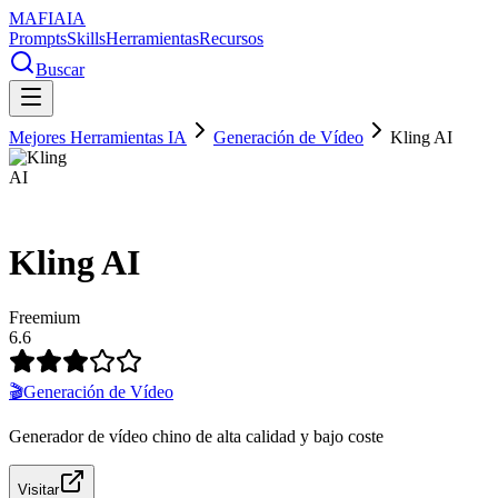
MAFIA
IA
Prompts
Skills
Herramientas
Recursos
Buscar
Mejores Herramientas IA
Generación de Vídeo
Kling AI
Kling AI
Freemium
6.6
🎬
Generación de Vídeo
Generador de vídeo chino de alta calidad y bajo coste
Visitar