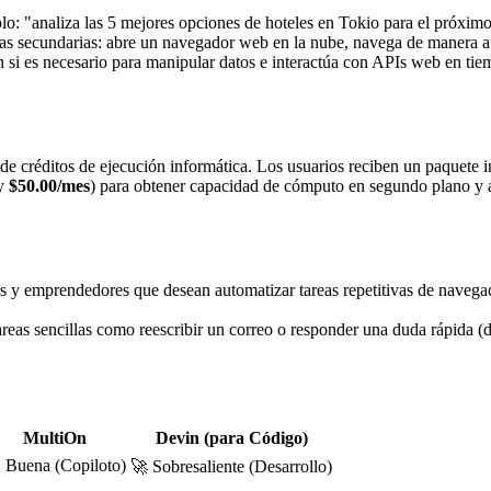
lo: "analiza las 5 mejores opciones de hoteles en Tokio para el próxim
areas secundarias: abre un navegador web en la nube, navega de manera 
n si es necesario para manipular datos e interactúa con APIs web en tiem
 créditos de ejecución informática. Los usuarios reciben un paquete ini
y
$50.00/mes
) para obtener capacidad de cómputo en segundo plano y 
ers y emprendedores que desean automatizar tareas repetitivas de naveg
areas sencillas como reescribir un correo o responder una duda rápida 
MultiOn
Devin (para Código)
 Buena (Copiloto)
🚀 Sobresaliente (Desarrollo)