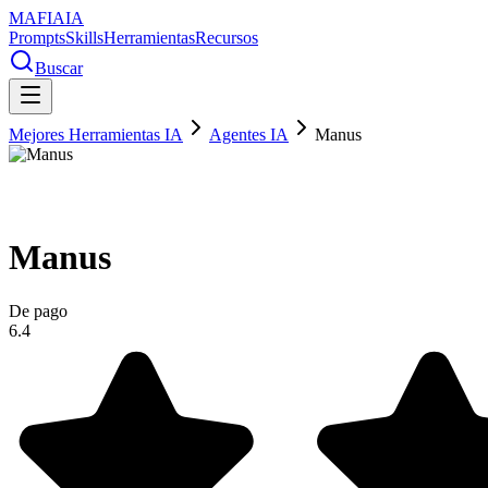
MAFIA
IA
Prompts
Skills
Herramientas
Recursos
Buscar
Mejores Herramientas IA
Agentes IA
Manus
Manus
De pago
6.4