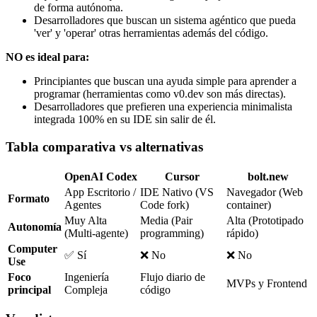
de forma autónoma.
Desarrolladores que buscan un sistema agéntico que pueda
'ver' y 'operar' otras herramientas además del código.
NO es ideal para:
Principiantes que buscan una ayuda simple para aprender a
programar (herramientas como v0.dev son más directas).
Desarrolladores que prefieren una experiencia minimalista
integrada 100% en su IDE sin salir de él.
Tabla comparativa vs alternativas
OpenAI Codex
Cursor
bolt.new
App Escritorio /
IDE Nativo (VS
Navegador (Web
Formato
Agentes
Code fork)
container)
Muy Alta
Media (Pair
Alta (Prototipado
Autonomía
(Multi-agente)
programming)
rápido)
Computer
✅ Sí
❌ No
❌ No
Use
Foco
Ingeniería
Flujo diario de
MVPs y Frontend
principal
Compleja
código