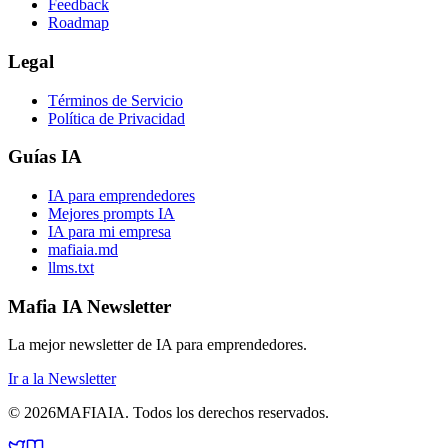
Feedback
Roadmap
Legal
Términos de Servicio
Política de Privacidad
Guías IA
IA para emprendedores
Mejores prompts IA
IA para mi empresa
mafiaia.md
llms.txt
Mafia IA Newsletter
La mejor newsletter de IA para emprendedores.
Ir a la Newsletter
©
2026
MAFIA
IA
.
Todos los derechos reservados.