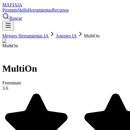
MAFIA
IA
Prompts
Skills
Herramientas
Recursos
Buscar
Mejores Herramientas IA
Agentes IA
MultiOn
MultiOn
Freemium
3.6